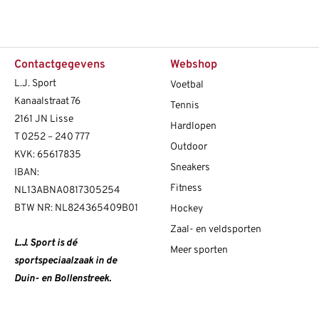
Contactgegevens
Webshop
L.J. Sport
Voetbal
Kanaalstraat 76
Tennis
2161 JN Lisse
Hardlopen
T
0252 – 240 777
Outdoor
KVK: 65617835
Sneakers
IBAN:
Fitness
NL13ABNA0817305254
BTW NR: NL824365409B01
Hockey
Zaal- en veldsporten
L.J. Sport is dé
Meer sporten
sportspeciaalzaak in de
Duin- en Bollenstreek.