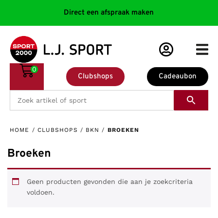
Direct een afspraak maken
0
Clubshops
Cadeaubon
HOME
/
CLUBSHOPS
/
BKN
/
BROEKEN
Broeken
Geen producten gevonden die aan je zoekcriteria
voldoen.