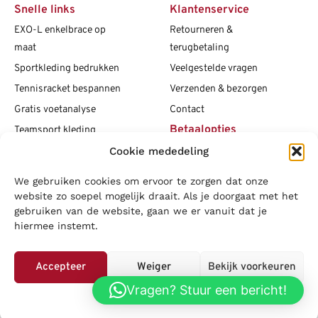
Snelle links
Klantenservice
EXO-L enkelbrace op
Retourneren &
maat
terugbetaling
Sportkleding bedrukken
Veelgestelde vragen
Tennisracket bespannen
Verzenden & bezorgen
Gratis voetanalyse
Contact
Betaalopties
Teamsport kleding
Maattabellen
Cookie mededeling
Clubshops
We gebruiken cookies om ervoor te zorgen dat onze
Social media
Vacatures
website zo soepel mogelijk draait. Als je doorgaat met het
gebruiken van de website, gaan we er vanuit dat je
Blogs
hiermee instemt.
Copyright L.J. Sport
|
Privacybeleid
|
Disclaimer
|
Algemene
voorwaarden
Accepteer
Weiger
Bekijk voorkeuren
LOWA
|
Adidas
|
Mizuno
|
Nike
|
Speedo
|
Asics
|
Babolat
|
Falke
|
Vragen? Stuur een bericht!
Privacybeleid
Superfeet