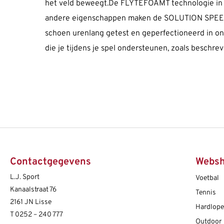
het veld beweegt.De FLYTEFOAMT technologie in de
andere eigenschappen maken de SOLUTION SPEED FF
schoen urenlang getest en geperfectioneerd in on
die je tijdens je spel ondersteunen, zoals beschr
Contactgegevens
Webs
L.J. Sport
Voetbal
Kanaalstraat 76
Tennis
2161 JN Lisse
Hardlop
T
0252 – 240 777
Outdoor