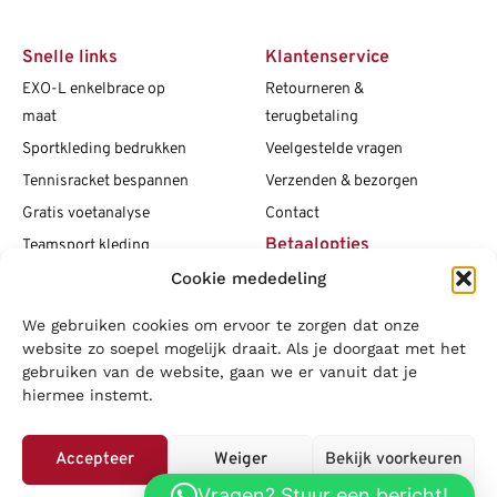
Snelle links
Klantenservice
EXO-L enkelbrace op
Retourneren &
maat
terugbetaling
Sportkleding bedrukken
Veelgestelde vragen
Tennisracket bespannen
Verzenden & bezorgen
Gratis voetanalyse
Contact
Betaalopties
Teamsport kleding
Cookie mededeling
Maattabellen
Clubshops
We gebruiken cookies om ervoor te zorgen dat onze
Social media
Vacatures
website zo soepel mogelijk draait. Als je doorgaat met het
gebruiken van de website, gaan we er vanuit dat je
Blogs
hiermee instemt.
Copyright L.J. Sport
|
Privacybeleid
|
Disclaimer
|
Algemene
voorwaarden
Accepteer
Weiger
Bekijk voorkeuren
LOWA
|
Adidas
|
Mizuno
|
Nike
|
Speedo
|
Asics
|
Babolat
|
Falke
|
Vragen? Stuur een bericht!