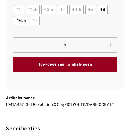
42
42.5
43.5
44
44.5
45
46
46.5
47
Toevoegen aan winkelwagen
Artikelnummer
1041A485 Gel Resolution X Clay-101 WHITE/DARK COBALT
Specificaties