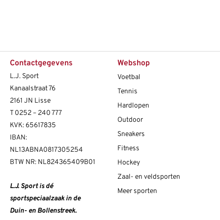
Contactgegevens
Webshop
L.J. Sport
Voetbal
Kanaalstraat 76
Tennis
2161 JN Lisse
Hardlopen
T
0252 – 240 777
Outdoor
KVK: 65617835
Sneakers
IBAN:
Fitness
NL13ABNA0817305254
BTW NR: NL824365409B01
Hockey
Zaal- en veldsporten
L.J. Sport is dé
Meer sporten
sportspeciaalzaak in de
Duin- en Bollenstreek.