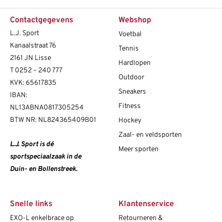
Contactgegevens
Webshop
L.J. Sport
Voetbal
Kanaalstraat 76
Tennis
2161 JN Lisse
Hardlopen
T
0252 – 240 777
Outdoor
KVK: 65617835
Sneakers
IBAN:
Fitness
NL13ABNA0817305254
BTW NR: NL824365409B01
Hockey
Zaal- en veldsporten
L.J. Sport is dé
Meer sporten
sportspeciaalzaak in de
Duin- en Bollenstreek.
Snelle links
Klantenservice
EXO-L enkelbrace op
Retourneren &