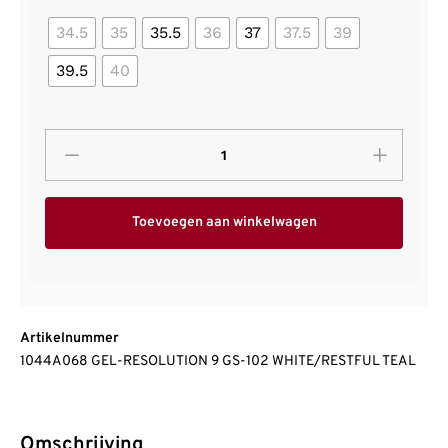
34.5
35
35.5
36
37
37.5
39
39.5
40
Toevoegen aan winkelwagen
Artikelnummer
1044A068 GEL-RESOLUTION 9 GS-102 WHITE/RESTFUL TEAL
Omschrijving