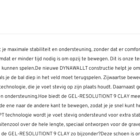
maximale stabiliteit en ondersteuning, zonder dat er comfort
t er minder tijd nodig is om opzij te bewegen. Dit is onze ten
e kunnen spelen.De nieuwe DYNAWALLT constructie helpt je om 
s als je de bal diep in het veld moet terugspelen. Zijwaartse b
nologie, die je voet stevig op zijn plaats houdt. Daarnaast ge
eit en ondersteuning.Hoe biedt de GEL-RESOLUTIONT 9 CLAY meer
 ene naar de andere kant te bewegen, zodat je je snel kunt her
chnologie wordt je voet stevig ondersteund voor extra stabilit
itenzool over de hele lengte, speciaal ontworpen voor de grav
n de GEL-RESOLUTIONT 9 CLAY zo bijzonder?Deze schoen is ont