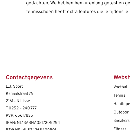
gedachten. We hebben hem urenlang getest en gep
tennisschoen heeft extra features die je tijdens 
Contactgegevens
Webs
L.J. Sport
Voetbal
Kanaalstraat 76
Tennis
2161 JN Lisse
Hardlop
T
0252 – 240 777
Outdoor
KVK: 65617835
Sneakers
IBAN: NL13ABNA0817305254
Fitness