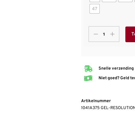
47
T
Snelle verzending
Niet goed? Geld te
Artikelnummer
1041A375 GEL-RESOLUTIO