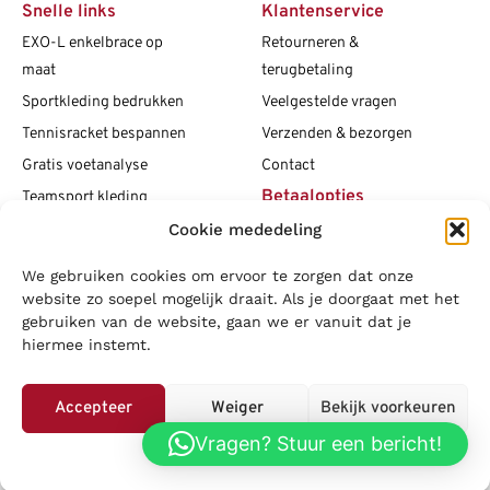
Snelle links
Klantenservice
EXO-L enkelbrace op
Retourneren &
maat
terugbetaling
Sportkleding bedrukken
Veelgestelde vragen
Tennisracket bespannen
Verzenden & bezorgen
Gratis voetanalyse
Contact
Betaalopties
Teamsport kleding
Cookie mededeling
Maattabellen
Clubshops
We gebruiken cookies om ervoor te zorgen dat onze
Social media
Vacatures
website zo soepel mogelijk draait. Als je doorgaat met het
gebruiken van de website, gaan we er vanuit dat je
Blogs
hiermee instemt.
Copyright L.J. Sport
|
Privacybeleid
|
Disclaimer
|
Algemene
voorwaarden
Accepteer
Weiger
Bekijk voorkeuren
LOWA
|
Adidas
|
Mizuno
|
Nike
|
Speedo
|
Asics
|
Babolat
|
Falke
|
Vragen? Stuur een bericht!
Privacybeleid
Superfeet