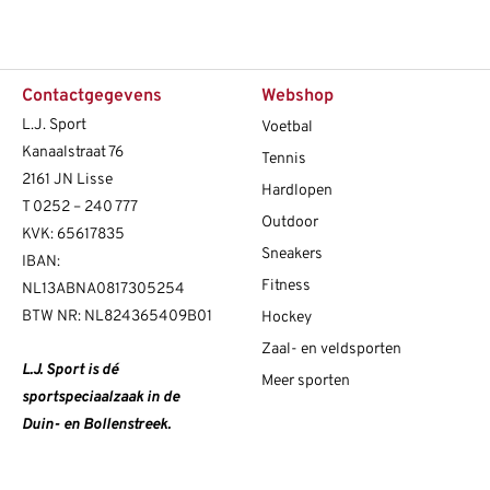
Contactgegevens
Webshop
L.J. Sport
Voetbal
Kanaalstraat 76
Tennis
2161 JN Lisse
Hardlopen
T
0252 – 240 777
Outdoor
KVK: 65617835
Sneakers
IBAN:
Fitness
NL13ABNA0817305254
BTW NR: NL824365409B01
Hockey
Zaal- en veldsporten
L.J. Sport is dé
Meer sporten
sportspeciaalzaak in de
Duin- en Bollenstreek.