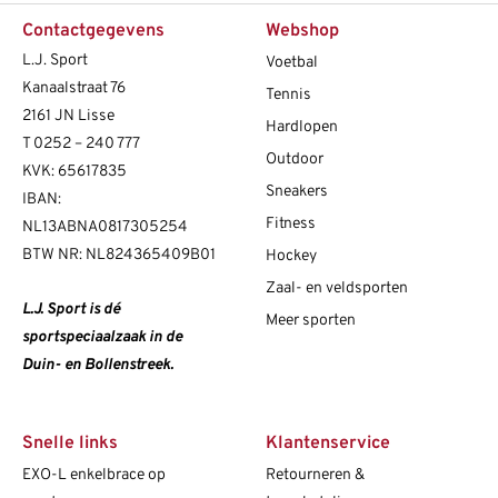
Contactgegevens
Webshop
L.J. Sport
Voetbal
Kanaalstraat 76
Tennis
2161 JN Lisse
Hardlopen
T
0252 – 240 777
Outdoor
KVK: 65617835
Sneakers
IBAN:
Fitness
NL13ABNA0817305254
BTW NR: NL824365409B01
Hockey
Zaal- en veldsporten
L.J. Sport is dé
Meer sporten
sportspeciaalzaak in de
Duin- en Bollenstreek.
Snelle links
Klantenservice
EXO-L enkelbrace op
Retourneren &