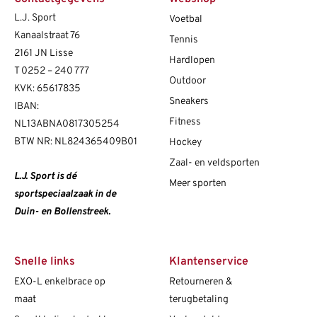
L.J. Sport
Voetbal
Kanaalstraat 76
Tennis
2161 JN Lisse
Hardlopen
T
0252 – 240 777
Outdoor
KVK: 65617835
Sneakers
IBAN:
Fitness
NL13ABNA0817305254
BTW NR: NL824365409B01
Hockey
Zaal- en veldsporten
L.J. Sport is dé
Meer sporten
sportspeciaalzaak in de
Duin- en Bollenstreek.
Snelle links
Klantenservice
EXO-L enkelbrace op
Retourneren &
maat
terugbetaling