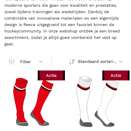
moderne sporters die gaan voor kwaliteit en prestaties,
zowel tijdens trainingen als wedstrijden. Dankzij de
combinatie van innovatieve materialen en een eigentijds
design is Reece uitgegroeid tot een favoriet binnen de
hockeycommunity. In onze webshop ontdek je een breed
assortiment, zodat je altijd goed voorbereid het veld op
gaat.
Standaard sortering
Filter
Actie
Actie