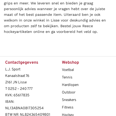
grips en meer. We leveren snel en bieden je graag
persoonlijk advies wanneer je vragen hebt over de juiste
maat of het best passende item. Uiteraard ben je ook
welkom in onze winkel in Lisse voor deskundig advies en
om producten zelf te bekijken. Bestel jouw Reece
hockeyartikelen online en ga voorbereid het veld op.
Contactgegevens
Webshop
L.J. Sport
Voetbal
Kanaalstraat 76
Tennis
2161 JN Lisse
Hardlopen
T
0252 – 240 777
Outdoor
KVK: 65617835
Sneakers
IBAN:
Fitness
NL13ABNA0817305254
BTW NR: NL824365409B01
Hockey