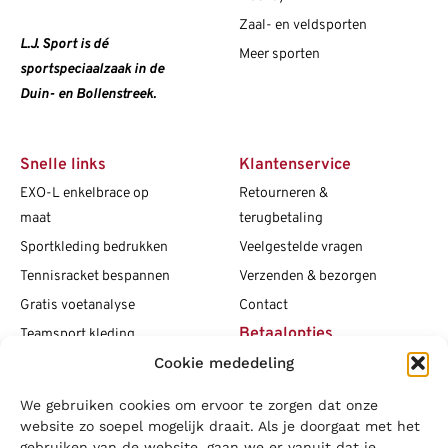
Zaal- en veldsporten
L.J. Sport is dé
Meer sporten
sportspeciaalzaak in de
Duin- en Bollenstreek.
Snelle links
Klantenservice
EXO-L enkelbrace op
Retourneren &
maat
terugbetaling
Sportkleding bedrukken
Veelgestelde vragen
Tennisracket bespannen
Verzenden & bezorgen
Gratis voetanalyse
Contact
Betaalopties
Teamsport kleding
Cookie mededeling
Maattabellen
Clubshops
We gebruiken cookies om ervoor te zorgen dat onze
Social media
Vacatures
website zo soepel mogelijk draait. Als je doorgaat met het
gebruiken van de website, gaan we er vanuit dat je