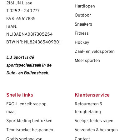
2161 JN Lisse
Hardlopen
T
0252 – 240 777
Outdoor
KVK: 65617835
Sneakers
IBAN:
Fitness
NL13ABNA0817305254
BTW NR: NL824365409B01
Hockey
Zaal- en veldsporten
L.J. Sport is dé
Meer sporten
sportspeciaalzaak in de
Duin- en Bollenstreek.
Snelle links
Klantenservice
EXO-L enkelbrace op
Retourneren &
maat
terugbetaling
Sportkleding bedrukken
Veelgestelde vragen
Tennisracket bespannen
Verzenden & bezorgen
Gratis voetanalyse
Contact