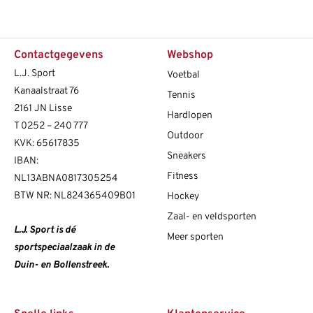
Contactgegevens
Webshop
L.J. Sport
Voetbal
Kanaalstraat 76
Tennis
2161 JN Lisse
Hardlopen
T
0252 – 240 777
Outdoor
KVK: 65617835
Sneakers
IBAN:
Fitness
NL13ABNA0817305254
BTW NR: NL824365409B01
Hockey
Zaal- en veldsporten
L.J. Sport is dé
Meer sporten
sportspeciaalzaak in de
Duin- en Bollenstreek.