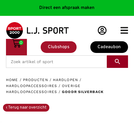
Direct een afspraak maken
0
Clubshops
Cadeaubon
HOME
/
PRODUCTEN
/
HARDLOPEN
/
HARDLOOPACCESSOIRES
/
OVERIGE
HARDLOOPACCESSOIRES
/
GOODR SILVERBACK