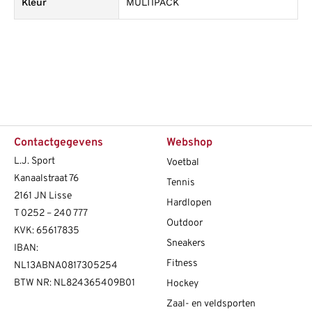
Kleur
MULTIPACK
Contactgegevens
Webshop
L.J. Sport
Voetbal
Kanaalstraat 76
Tennis
2161 JN Lisse
Hardlopen
T
0252 – 240 777
Outdoor
KVK: 65617835
Sneakers
IBAN:
Fitness
NL13ABNA0817305254
BTW NR: NL824365409B01
Hockey
Zaal- en veldsporten