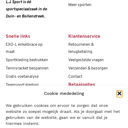
L.J. Sport is dé
Meer sporten
sportspeciaalzaak in de
Duin- en Bollenstreek.
Snelle links
Klantenservice
EXO-L enkelbrace op
Retourneren &
maat
terugbetaling
Sportkleding bedrukken
Veelgestelde vragen
Tennisracket bespannen
Verzenden & bezorgen
Gratis voetanalyse
Contact
Betaalopties
Teamsport kleding
Cookie mededeling
Maattabellen
Clubshops
We gebruiken cookies om ervoor te zorgen dat onze
Social media
Vacatures
website zo soepel mogelijk draait. Als je doorgaat met het
gebruiken van de website, gaan we er vanuit dat je
Blogs
hiermee instemt.