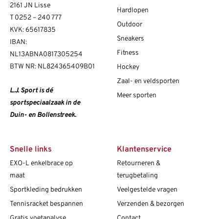
2161 JN Lisse
Hardlopen
T
0252 – 240 777
Outdoor
KVK: 65617835
Sneakers
IBAN:
Fitness
NL13ABNA0817305254
BTW NR: NL824365409B01
Hockey
Zaal- en veldsporten
L.J. Sport is dé
Meer sporten
sportspeciaalzaak in de
Duin- en Bollenstreek.
Snelle links
Klantenservice
EXO-L enkelbrace op
Retourneren &
maat
terugbetaling
Sportkleding bedrukken
Veelgestelde vragen
Tennisracket bespannen
Verzenden & bezorgen
Gratis voetanalyse
Contact