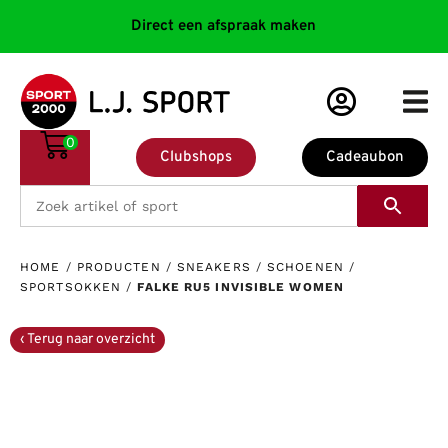
Direct een afspraak maken
0
Clubshops
Cadeaubon
HOME
/
PRODUCTEN
/
SNEAKERS
/
SCHOENEN
/
SPORTSOKKEN
/
FALKE RU5 INVISIBLE WOMEN