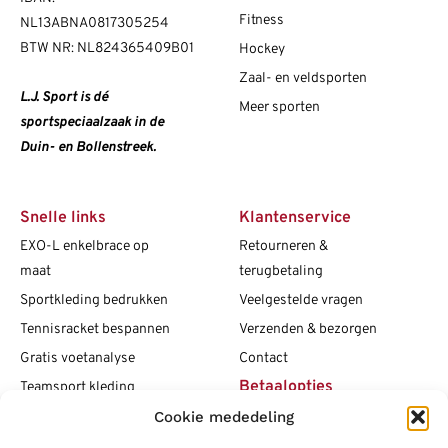
Fitness
NL13ABNA0817305254
BTW NR: NL824365409B01
Hockey
Zaal- en veldsporten
L.J. Sport is dé
Meer sporten
sportspeciaalzaak in de
Duin- en Bollenstreek.
Snelle links
Klantenservice
EXO-L enkelbrace op
Retourneren &
maat
terugbetaling
Sportkleding bedrukken
Veelgestelde vragen
Tennisracket bespannen
Verzenden & bezorgen
Gratis voetanalyse
Contact
Betaalopties
Teamsport kleding
Maattabellen
Cookie mededeling
Clubshops