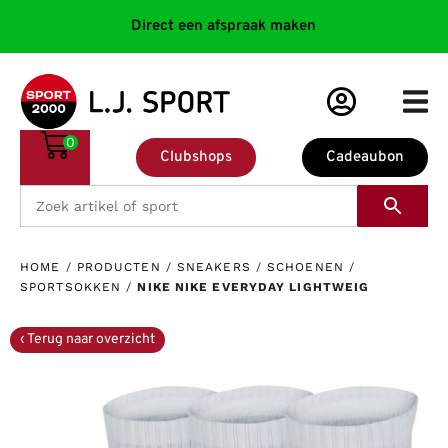
Direct een afspraak maken
0
Clubshops
Cadeaubon
HOME
/
PRODUCTEN
/
SNEAKERS
/
SCHOENEN
/
SPORTSOKKEN
/
NIKE NIKE EVERYDAY LIGHTWEIG