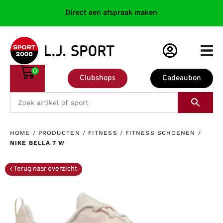
Direct een afspraak maken
0
Clubshops
Cadeaubon
HOME
/
PRODUCTEN
/
FITNESS
/
FITNESS SCHOENEN
/
NIKE BELLA 7 W