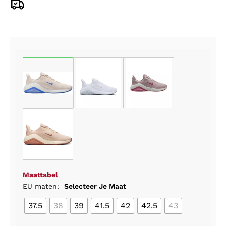
Maattabel
EU maten:
Selecteer Je Maat
37.5
38
39
41.5
42
42.5
43