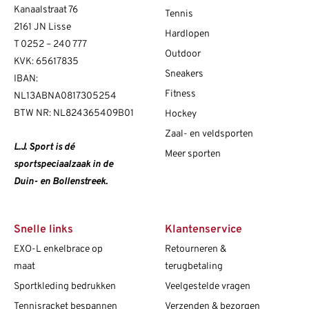
Kanaalstraat 76
Tennis
2161 JN Lisse
Hardlopen
T
0252 – 240 777
Outdoor
KVK: 65617835
Sneakers
IBAN:
Fitness
NL13ABNA0817305254
BTW NR: NL824365409B01
Hockey
Zaal- en veldsporten
L.J. Sport is dé
Meer sporten
sportspeciaalzaak in de
Duin- en Bollenstreek.
Snelle links
Klantenservice
EXO-L enkelbrace op
Retourneren &
maat
terugbetaling
Sportkleding bedrukken
Veelgestelde vragen
Tennisracket bespannen
Verzenden & bezorgen