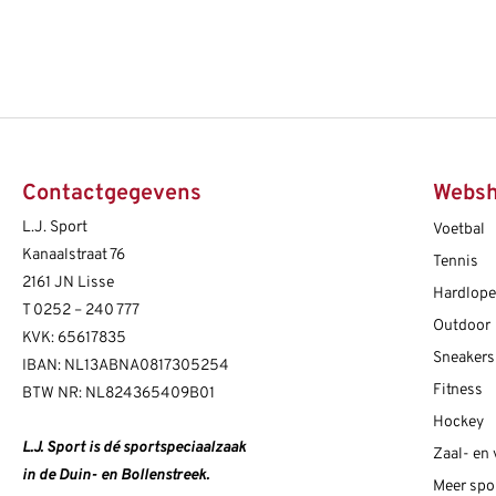
Contactgegevens
Webs
L.J. Sport
Voetbal
Kanaalstraat 76
Tennis
2161 JN Lisse
Hardlop
T
0252 – 240 777
Outdoor
KVK: 65617835
Sneakers
IBAN: NL13ABNA0817305254
Fitness
BTW NR: NL824365409B01
Hockey
L.J. Sport is dé sportspeciaalzaak
Zaal- en
in de Duin- en Bollenstreek.
Meer spo