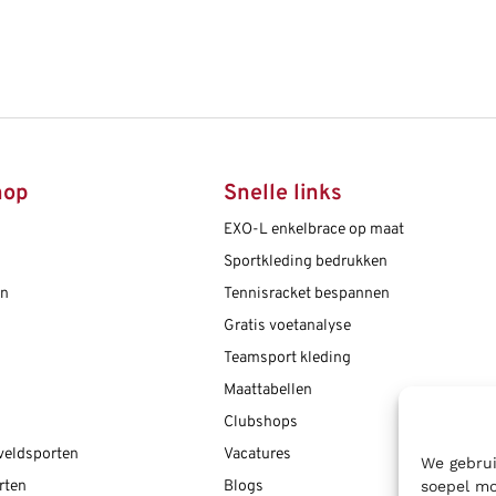
hop
Snelle links
EXO-L enkelbrace op maat
Sportkleding bedrukken
en
Tennisracket bespannen
Gratis voetanalyse
Teamsport kleding
Maattabellen
Clubshops
 veldsporten
Vacatures
We gebrui
soepel mo
rten
Blogs