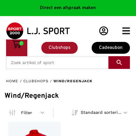
Direct een afspraak maken
0
Clubshops
Cadeaubon
HOME
/
CLUBSHOPS
/
WIND/REGENJACK
Wind/Regenjack
Standaard sortering
Filter