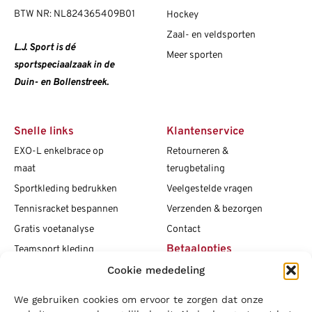
BTW NR: NL824365409B01
Hockey
Zaal- en veldsporten
L.J. Sport is dé
Meer sporten
sportspeciaalzaak in de
Duin- en Bollenstreek.
Snelle links
Klantenservice
EXO-L enkelbrace op
Retourneren &
maat
terugbetaling
Sportkleding bedrukken
Veelgestelde vragen
Tennisracket bespannen
Verzenden & bezorgen
Gratis voetanalyse
Contact
Betaalopties
Teamsport kleding
Cookie mededeling
Maattabellen
Clubshops
We gebruiken cookies om ervoor te zorgen dat onze
Social media
Vacatures