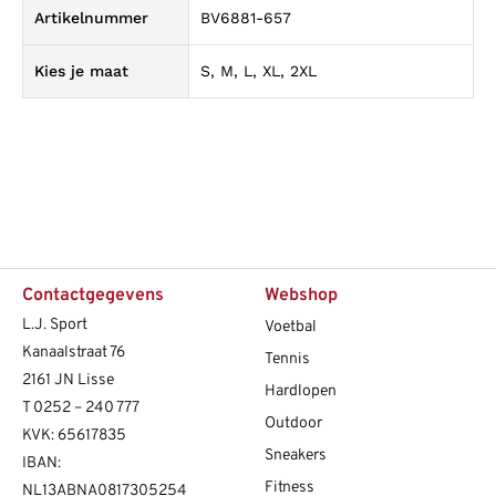
Artikelnummer
BV6881-657
Kies je maat
S, M, L, XL, 2XL
Contactgegevens
Webshop
L.J. Sport
Voetbal
Kanaalstraat 76
Tennis
2161 JN Lisse
Hardlopen
T
0252 – 240 777
Outdoor
KVK: 65617835
Sneakers
IBAN:
Fitness
NL13ABNA0817305254