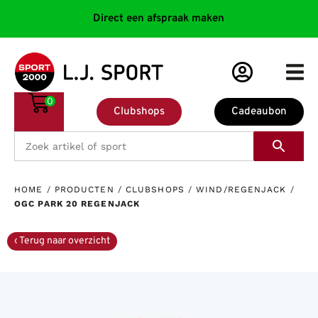
Direct een afspraak maken
0
Clubshops
Cadeaubon
HOME
/
PRODUCTEN
/
CLUBSHOPS
/
WIND/REGENJACK
/
OGC PARK 20 REGENJACK