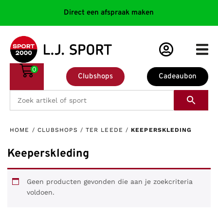
Direct een afspraak maken
0
Clubshops
Cadeaubon
HOME
/
CLUBSHOPS
/
TER LEEDE
/
KEEPERSKLEDING
Keeperskleding
Geen producten gevonden die aan je zoekcriteria
voldoen.