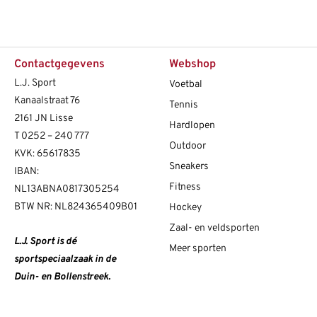
Contactgegevens
Webshop
L.J. Sport
Voetbal
Kanaalstraat 76
Tennis
2161 JN Lisse
Hardlopen
T
0252 – 240 777
Outdoor
KVK: 65617835
Sneakers
IBAN:
Fitness
NL13ABNA0817305254
BTW NR: NL824365409B01
Hockey
Zaal- en veldsporten
L.J. Sport is dé
Meer sporten
sportspeciaalzaak in de
Duin- en Bollenstreek.