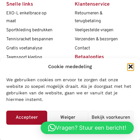
Snelle links
Klantenservice
EXO-L enkelbrace op
Retourneren &
maat
terugbetaling
Sportkleding bedrukken
Veelgestelde vragen
Tennisracket bespannen
Verzenden & bezorgen
Gratis voetanalyse
Contact
Betaalopties
Teamsport kleding
Maattabellen
Cookie mededeling
Clubshops
We gebruiken cookies om ervoor te zorgen dat onze
Social media
Vacatures
website zo soepel mogelijk draait. Als je doorgaat met het
gebruiken van de website, gaan we er vanuit dat je
Blogs
hiermee instemt.
Copyright L.J. Sport
|
Privacybeleid
|
Disclaimer
|
Algemene
voorwaarden
Accepteer
Weiger
Bekijk voorkeuren
LOWA
|
Adidas
|
Mizuno
|
Nike
|
Speedo
|
Asics
|
Babolat
|
Falke
|
Vragen? Stuur een bericht!
Privacybeleid
Superfeet