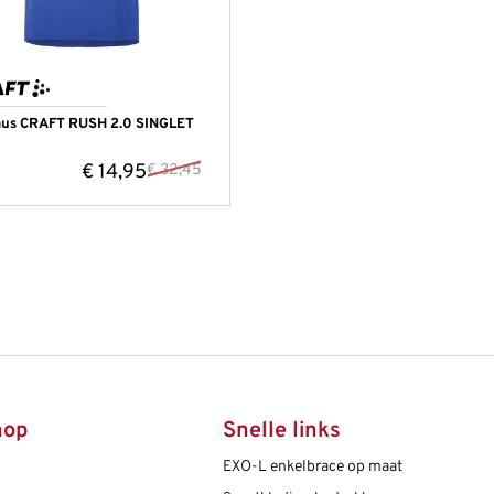
mus CRAFT RUSH 2.0 SINGLET
€
14,95
€
32,45
hop
Snelle links
EXO-L enkelbrace op maat