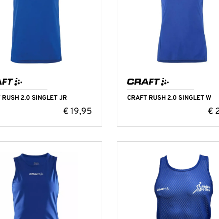
nderkleding
rt lange mouwen
en
 lange mouw
Hockey shorts
Sport BH
Sport BH’s
eken
rt
Hockey trainingsbroeken
Technisch ondergoed
Sportsokken
ks/sweaters
Hockey trainingsjacks/truien
Technisch ondergoed
en
Technisch ondergoed
s
 RUSH 2.0 SINGLET JR
CRAFT RUSH 2.0 SINGLET W
€
19,95
€
2