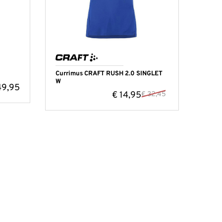
Currimus CRAFT RUSH 2.0 SINGLET
W
9,95
€
14,95
€
32,45