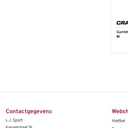
Curri
M
Contactgegevens
Webs
L.J. Sport
Voetbal
Kanaalstraat 76