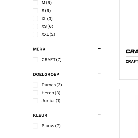
M
(6)
Korfbalschoenen outdoor
Sportrokjes
Technische o
Hardloop shi
Wandelsokk
Fitness shirt
S
(6)
Squashschoenen
Technisch ondergoed
Trainingsbro
Hardloop sho
Fitness short
XL
(3)
Volleybalschoenen
Trainingsbroek
Trainingsjac
XS
(6)
XXL
(2)
Trainingsjack/sweater
Voetbalkous
Trainingspak
Voetbalshirts
MERK
Jassen
Voetbalshort
CRAFT
(7)
CRAFT
DOELGROEP
Dames
(3)
Heren
(3)
Junior
(1)
KLEUR
Blauw
(7)