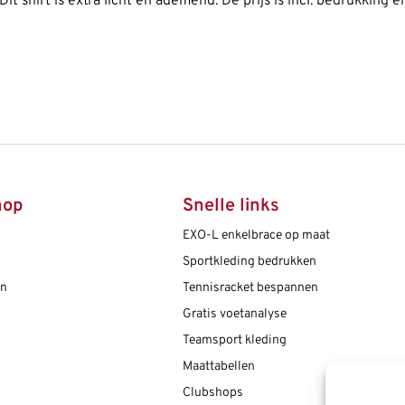
Dit shirt is extra licht en ademend. De prijs is incl. bedrukking 
hop
Snelle links
EXO-L enkelbrace op maat
Sportkleding bedrukken
en
Tennisracket bespannen
Gratis voetanalyse
Teamsport kleding
Maattabellen
Clubshops