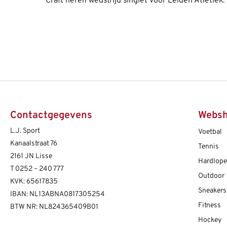
Craft heren wedstrijd singlet voor Leiden Atletiek. 
Contactgegevens
Webs
L.J. Sport
Voetbal
Kanaalstraat 76
Tennis
2161 JN Lisse
Hardlop
T
0252 – 240 777
Outdoor
KVK: 65617835
Sneakers
IBAN: NL13ABNA0817305254
Fitness
BTW NR: NL824365409B01
Hockey