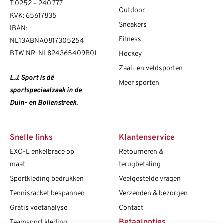
T
0252 – 240 777
Outdoor
KVK: 65617835
Sneakers
IBAN:
Fitness
NL13ABNA0817305254
BTW NR: NL824365409B01
Hockey
Zaal- en veldsporten
L.J. Sport is dé
Meer sporten
sportspeciaalzaak in de
Duin- en Bollenstreek.
Snelle links
Klantenservice
EXO-L enkelbrace op
Retourneren &
maat
terugbetaling
Sportkleding bedrukken
Veelgestelde vragen
Tennisracket bespannen
Verzenden & bezorgen
Gratis voetanalyse
Contact
Betaalopties
Teamsport kleding