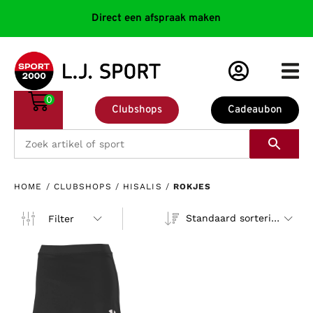
Direct een afspraak maken
0
Clubshops
Cadeaubon
HOME
/
CLUBSHOPS
/
HISALIS
/
ROKJES
Standaard sortering
Filter