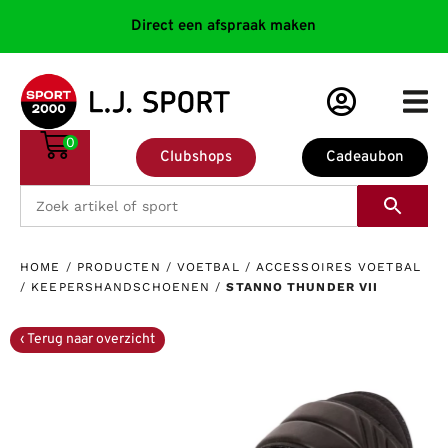
Direct een afspraak maken
0
Clubshops
Cadeaubon
HOME
/
PRODUCTEN
/
VOETBAL
/
ACCESSOIRES VOETBAL
/
KEEPERSHANDSCHOENEN
/
STANNO THUNDER VII