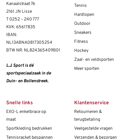
Kanaalstraat 76
Tennis
2161 JN Lisse
Hardlopen
T
0252 – 240 777
Outdoor
KVK: 65617835
Sneakers
IBAN:
Fitness
NL13ABNA0817305254
BTW NR: NL824365409B01
Hockey
Zaal- en veldsporten
L.J. Sport is dé
Meer sporten
sportspeciaalzaak in de
Duin- en Bollenstreek.
Snelle links
Klantenservice
EXO-L enkelbrace op
Retourneren &
maat
terugbetaling
Sportkleding bedrukken
Veelgestelde vragen
Tennisracket bespannen
Verzenden & bezorgen