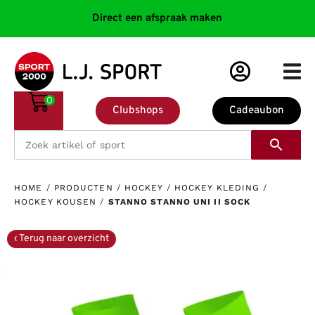
Direct een afspraak maken
0
Clubshops
Cadeaubon
HOME
/
PRODUCTEN
/
HOCKEY
/
HOCKEY KLEDING
/
HOCKEY KOUSEN
/
STANNO STANNO UNI II SOCK