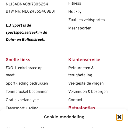
Fitness
NL13ABNA0817305254
BTW NR: NL824365409B01
Hockey
Zaal- en veldsporten
L.J. Sport is dé
Meer sporten
sportspeciaalzaak in de
Duin- en Bollenstreek.
Snelle links
Klantenservice
EXO-L enkelbrace op
Retourneren &
maat
terugbetaling
Sportkleding bedrukken
Veelgestelde vragen
Tennisracket bespannen
Verzenden & bezorgen
Gratis voetanalyse
Contact
Betaalopties
Teamsport kleding
Cookie mededeling
Maattabellen
Clubshops