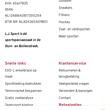
Outdoor
KVK: 65617835
Sneakers
IBAN:
Fitness
NL13ABNA0817305254
BTW NR: NL824365409B01
Hockey
Zaal- en veldsporten
L.J. Sport is dé
Meer sporten
sportspeciaalzaak in de
Duin- en Bollenstreek.
Snelle links
Klantenservice
EXO-L enkelbrace op
Retourneren &
maat
terugbetaling
Sportkleding bedrukken
Veelgestelde vragen
Tennisracket bespannen
Verzenden & bezorgen
Gratis voetanalyse
Contact
Betaalopties
Teamsport kleding