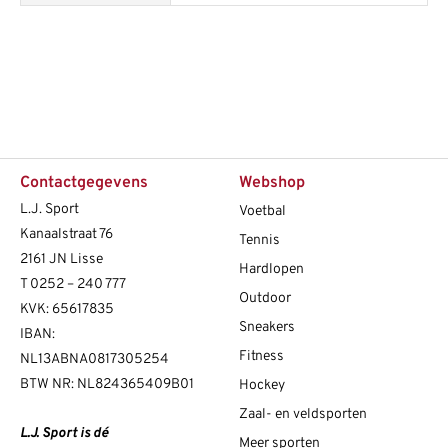
Contactgegevens
Webshop
L.J. Sport
Voetbal
Kanaalstraat 76
Tennis
2161 JN Lisse
Hardlopen
T
0252 – 240 777
Outdoor
KVK: 65617835
Sneakers
IBAN:
Fitness
NL13ABNA0817305254
BTW NR: NL824365409B01
Hockey
Zaal- en veldsporten
L.J. Sport is dé
Meer sporten