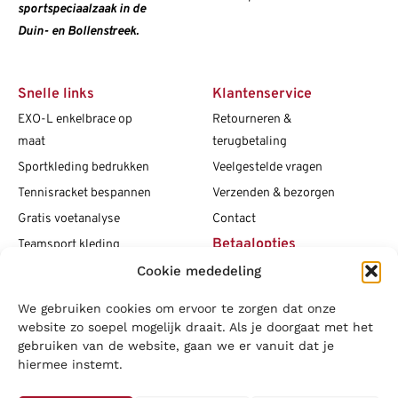
sportspeciaalzaak in de
Duin- en Bollenstreek.
Snelle links
Klantenservice
EXO-L enkelbrace op
Retourneren &
maat
terugbetaling
Sportkleding bedrukken
Veelgestelde vragen
Tennisracket bespannen
Verzenden & bezorgen
Gratis voetanalyse
Contact
Betaalopties
Teamsport kleding
Cookie mededeling
Maattabellen
Clubshops
We gebruiken cookies om ervoor te zorgen dat onze
Social media
Vacatures
website zo soepel mogelijk draait. Als je doorgaat met het
gebruiken van de website, gaan we er vanuit dat je
Blogs
hiermee instemt.
Copyright L.J. Sport
|
Privacybeleid
|
Disclaimer
|
Algemene