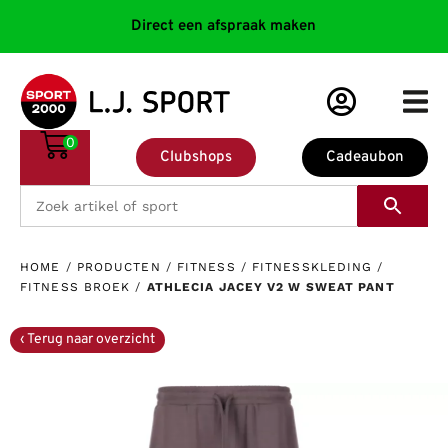
Direct een afspraak maken
0
Clubshops
Cadeaubon
HOME
/
PRODUCTEN
/
FITNESS
/
FITNESSKLEDING
/
FITNESS BROEK
/
ATHLECIA JACEY V2 W SWEAT PANT