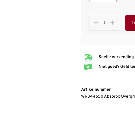
T
Snelle verzending
Niet goed? Geld te
Artikelnummer
WR844650 Absorbx Overgri