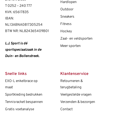
Hardlopen
T
0252 – 240 777
Outdoor
KVK: 65617835
Sneakers
IBAN:
Fitness
NL13ABNA0817305254
BTW NR: NL824365409B01
Hockey
Zaal- en veldsporten
L.J. Sport is dé
Meer sporten
sportspeciaalzaak in de
Duin- en Bollenstreek.
Snelle links
Klantenservice
EXO-L enkelbrace op
Retourneren &
maat
terugbetaling
Sportkleding bedrukken
Veelgestelde vragen
Tennisracket bespannen
Verzenden & bezorgen
Gratis voetanalyse
Contact