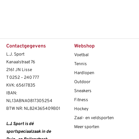
Contactgegevens
Webshop
L.J. Sport
Voetbal
Kanaalstraat 76
Tennis
2161 JN Lisse
Hardlopen
T
0252 – 240 777
Outdoor
KVK: 65617835
Sneakers
IBAN:
Fitness
NL13ABNA0817305254
BTW NR: NL824365409B01
Hockey
Zaal- en veldsporten
L.J. Sport is dé
Meer sporten
sportspeciaalzaak in de