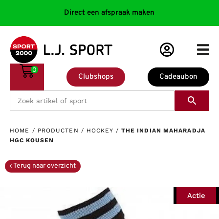
Direct een afspraak maken
0
Clubshops
Cadeaubon
HOME
/
PRODUCTEN
/
HOCKEY
/
THE INDIAN MAHARADJA
HGC KOUSEN
Actie