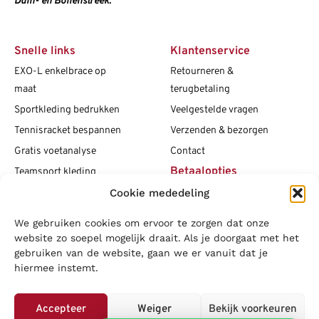
Duin- en Bollenstreek.
Snelle links
Klantenservice
EXO-L enkelbrace op
Retourneren &
maat
terugbetaling
Sportkleding bedrukken
Veelgestelde vragen
Tennisracket bespannen
Verzenden & bezorgen
Gratis voetanalyse
Contact
Betaalopties
Teamsport kleding
Cookie mededeling
Maattabellen
Clubshops
We gebruiken cookies om ervoor te zorgen dat onze
Social media
Vacatures
website zo soepel mogelijk draait. Als je doorgaat met het
gebruiken van de website, gaan we er vanuit dat je
Blogs
hiermee instemt.
Copyright L.J. Sport
|
Privacybeleid
|
Disclaimer
|
Algemene
voorwaarden
Accepteer
Weiger
Bekijk voorkeuren