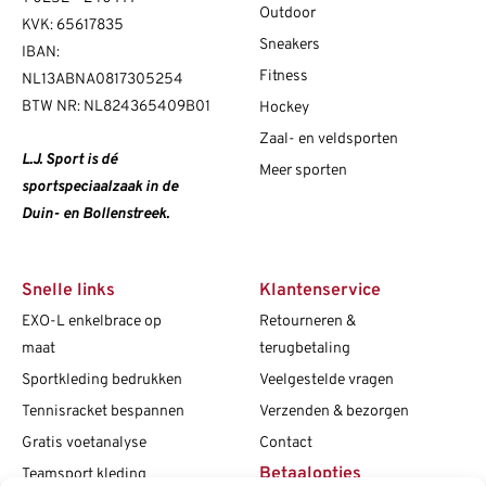
Outdoor
KVK: 65617835
Sneakers
IBAN:
Fitness
NL13ABNA0817305254
BTW NR: NL824365409B01
Hockey
Zaal- en veldsporten
L.J. Sport is dé
Meer sporten
sportspeciaalzaak in de
Duin- en Bollenstreek.
Snelle links
Klantenservice
EXO-L enkelbrace op
Retourneren &
maat
terugbetaling
Sportkleding bedrukken
Veelgestelde vragen
Tennisracket bespannen
Verzenden & bezorgen
Gratis voetanalyse
Contact
Betaalopties
Teamsport kleding