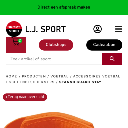
Direct een afspraak maken
0
Clubshops
Cadeaubon
HOME
/
PRODUCTEN
/
VOETBAL
/
ACCESSOIRES VOETBAL
/
SCHEENBESCHERMERS
/
STANNO GUARD STAY