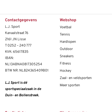
Contactgegevens
Webshop
L.J. Sport
Voetbal
Kanaalstraat 76
Tennis
2161 JN Lisse
Hardlopen
T
0252 – 240 777
Outdoor
KVK: 65617835
Sneakers
IBAN:
Fitness
NL13ABNA0817305254
BTW NR: NL824365409B01
Hockey
Zaal- en veldsporten
L.J. Sport is dé
Meer sporten
sportspeciaalzaak in de
Duin- en Bollenstreek.