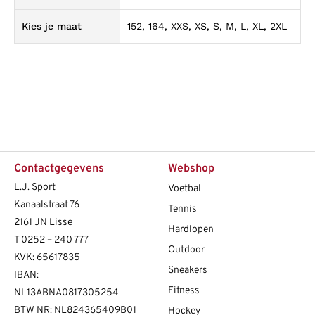
Kies je maat
152, 164, XXS, XS, S, M, L, XL, 2XL
Contactgegevens
Webshop
L.J. Sport
Voetbal
Kanaalstraat 76
Tennis
2161 JN Lisse
Hardlopen
T
0252 – 240 777
Outdoor
KVK: 65617835
Sneakers
IBAN:
Fitness
NL13ABNA0817305254
BTW NR: NL824365409B01
Hockey