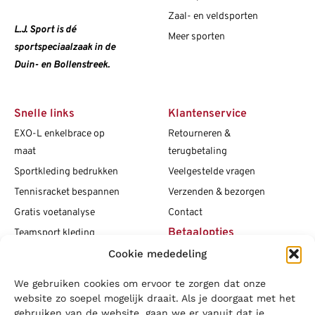
Zaal- en veldsporten
L.J. Sport is dé
Meer sporten
sportspeciaalzaak in de
Duin- en Bollenstreek.
Snelle links
Klantenservice
EXO-L enkelbrace op
Retourneren &
maat
terugbetaling
Sportkleding bedrukken
Veelgestelde vragen
Tennisracket bespannen
Verzenden & bezorgen
Gratis voetanalyse
Contact
Betaalopties
Teamsport kleding
Cookie mededeling
Maattabellen
Clubshops
We gebruiken cookies om ervoor te zorgen dat onze
Social media
Vacatures
website zo soepel mogelijk draait. Als je doorgaat met het
gebruiken van de website, gaan we er vanuit dat je
Blogs