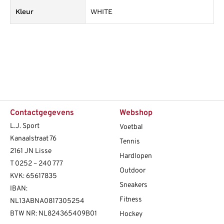
Kleur
WHITE
Contactgegevens
Webshop
L.J. Sport
Voetbal
Kanaalstraat 76
Tennis
2161 JN Lisse
Hardlopen
T
0252 – 240 777
Outdoor
KVK: 65617835
Sneakers
IBAN:
Fitness
NL13ABNA0817305254
BTW NR: NL824365409B01
Hockey