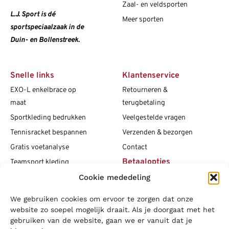
Zaal- en veldsporten
L.J. Sport is dé
Meer sporten
sportspeciaalzaak in de
Duin- en Bollenstreek.
Snelle links
Klantenservice
EXO-L enkelbrace op
Retourneren &
maat
terugbetaling
Sportkleding bedrukken
Veelgestelde vragen
Tennisracket bespannen
Verzenden & bezorgen
Gratis voetanalyse
Contact
Betaalopties
Teamsport kleding
Cookie mededeling
Maattabellen
Clubshops
We gebruiken cookies om ervoor te zorgen dat onze
Social media
Vacatures
website zo soepel mogelijk draait. Als je doorgaat met het
gebruiken van de website, gaan we er vanuit dat je
Blogs