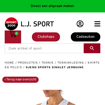
Direct een afspraak maken
0
Clubshops
Cadeaubon
HOME
/
PRODUCTEN
/
TENNIS
/
TENNISKLEDING
/
SHIRTS
EN POLO'S
/
SJENG SPORTS SINGLET JERMAINE