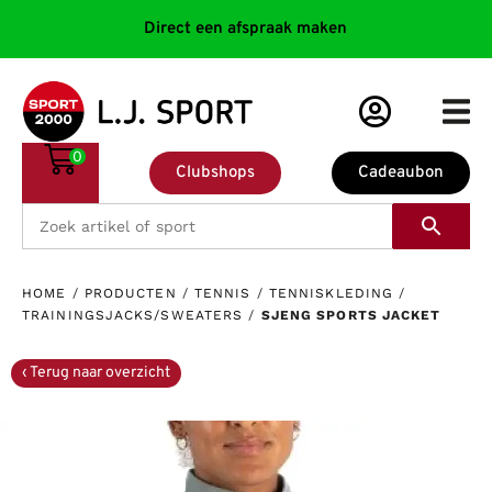
Direct een afspraak maken
0
Clubshops
Cadeaubon
HOME
/
PRODUCTEN
/
TENNIS
/
TENNISKLEDING
/
TRAININGSJACKS/SWEATERS
/
SJENG SPORTS JACKET