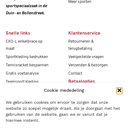
Meer sporten
sportspeciaalzaak in de
Duin- en Bollenstreek.
Snelle links
Klantenservice
EXO-L enkelbrace op
Retourneren &
maat
terugbetaling
Sportkleding bedrukken
Veelgestelde vragen
Tennisracket bespannen
Verzenden & bezorgen
Gratis voetanalyse
Contact
Betaalopties
Teamsport kleding
Cookie mededeling
Maattabellen
Clubshops
We gebruiken cookies om ervoor te zorgen dat onze
Social media
Vacatures
website zo soepel mogelijk draait. Als je doorgaat met het
gebruiken van de website, gaan we er vanuit dat je
Blogs
hiermee instemt.