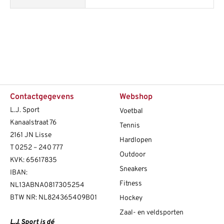
Contactgegevens
Webshop
L.J. Sport
Voetbal
Kanaalstraat 76
Tennis
2161 JN Lisse
Hardlopen
T
0252 – 240 777
Outdoor
KVK: 65617835
Sneakers
IBAN:
Fitness
NL13ABNA0817305254
BTW NR: NL824365409B01
Hockey
Zaal- en veldsporten
L.J. Sport is dé