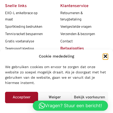
Snelle links
Klantenservice
EXO-L enkelbrace op
Retourneren &
maat
terugbetaling
Sportkleding bedrukken
Veelgestelde vragen
Tennisracket bespannen
Verzenden & bezorgen
Gratis voetanalyse
Contact
Betaalopties
Teamsport kleding
Cookie mededeling
Maattabellen
Clubshops
We gebruiken cookies om ervoor te zorgen dat onze
Social media
Vacatures
website zo soepel mogelijk draait. Als je doorgaat met het
gebruiken van de website, gaan we er vanuit dat je
Blogs
hiermee instemt.
Copyright L.J. Sport
|
Privacybeleid
|
Disclaimer
|
Algemene
voorwaarden
Accepteer
Weiger
Bekijk voorkeuren
LOWA
|
Adidas
|
Mizuno
|
Nike
|
Speedo
|
Asics
|
Babolat
|
Falke
|
Vragen? Stuur een bericht!
Privacybeleid
Superfeet