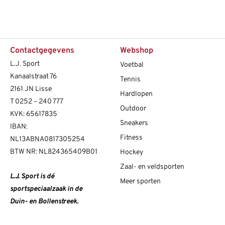
Contactgegevens
Webshop
L.J. Sport
Voetbal
Kanaalstraat 76
Tennis
2161 JN Lisse
Hardlopen
T
0252 – 240 777
Outdoor
KVK: 65617835
Sneakers
IBAN:
Fitness
NL13ABNA0817305254
BTW NR: NL824365409B01
Hockey
Zaal- en veldsporten
L.J. Sport is dé
Meer sporten
sportspeciaalzaak in de
Duin- en Bollenstreek.