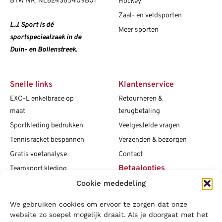
BTW NR: NL824365409B01
Hockey
Zaal- en veldsporten
L.J. Sport is dé
Meer sporten
sportspeciaalzaak in de
Duin- en Bollenstreek.
Snelle links
Klantenservice
EXO-L enkelbrace op
Retourneren &
maat
terugbetaling
Sportkleding bedrukken
Veelgestelde vragen
Tennisracket bespannen
Verzenden & bezorgen
Gratis voetanalyse
Contact
Betaalopties
Teamsport kleding
Cookie mededeling
Maattabellen
Clubshops
We gebruiken cookies om ervoor te zorgen dat onze
Social media
Vacatures
website zo soepel mogelijk draait. Als je doorgaat met het