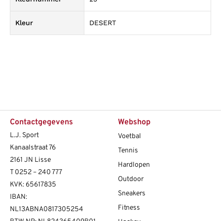
Kleur
DESERT
Contactgegevens
Webshop
L.J. Sport
Voetbal
Kanaalstraat 76
Tennis
2161 JN Lisse
Hardlopen
T
0252 – 240 777
Outdoor
KVK: 65617835
Sneakers
IBAN:
Fitness
NL13ABNA0817305254