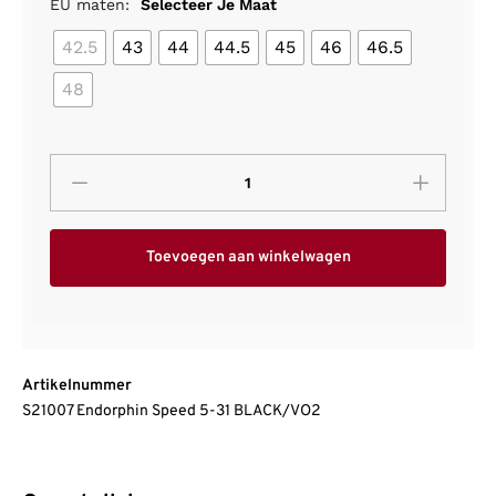
EU maten:
Selecteer Je Maat
42.5
43
44
44.5
45
46
46.5
48
Toevoegen aan winkelwagen
Artikelnummer
S21007 Endorphin Speed 5-31 BLACK/VO2