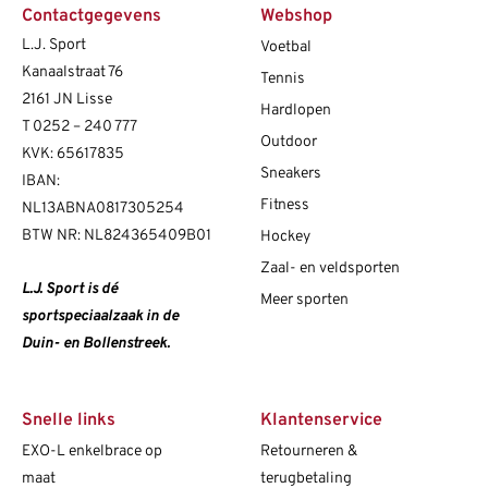
Contactgegevens
Webshop
L.J. Sport
Voetbal
Kanaalstraat 76
Tennis
2161 JN Lisse
Hardlopen
T
0252 – 240 777
Outdoor
KVK: 65617835
Sneakers
IBAN:
Fitness
NL13ABNA0817305254
BTW NR: NL824365409B01
Hockey
Zaal- en veldsporten
L.J. Sport is dé
Meer sporten
sportspeciaalzaak in de
Duin- en Bollenstreek.
Snelle links
Klantenservice
EXO-L enkelbrace op
Retourneren &
maat
terugbetaling