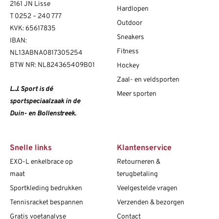
2161 JN Lisse
Hardlopen
T
0252 – 240 777
Outdoor
KVK: 65617835
Sneakers
IBAN:
Fitness
NL13ABNA0817305254
BTW NR: NL824365409B01
Hockey
Zaal- en veldsporten
L.J. Sport is dé
Meer sporten
sportspeciaalzaak in de
Duin- en Bollenstreek.
Snelle links
Klantenservice
EXO-L enkelbrace op
Retourneren &
maat
terugbetaling
Sportkleding bedrukken
Veelgestelde vragen
Tennisracket bespannen
Verzenden & bezorgen
Gratis voetanalyse
Contact