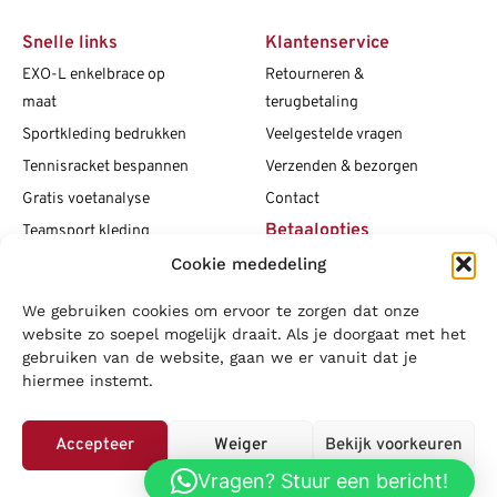
Snelle links
Klantenservice
EXO-L enkelbrace op
Retourneren &
maat
terugbetaling
Sportkleding bedrukken
Veelgestelde vragen
Tennisracket bespannen
Verzenden & bezorgen
Gratis voetanalyse
Contact
Betaalopties
Teamsport kleding
Maattabellen
Cookie mededeling
Clubshops
We gebruiken cookies om ervoor te zorgen dat onze
Social media
Vacatures
website zo soepel mogelijk draait. Als je doorgaat met het
gebruiken van de website, gaan we er vanuit dat je
Blogs
hiermee instemt.
Copyright L.J. Sport
|
Privacybeleid
|
Disclaimer
|
Algemene
voorwaarden
Accepteer
Weiger
Bekijk voorkeuren
LOWA
|
Adidas
|
Mizuno
|
Nike
|
Speedo
|
Asics
|
Babolat
|
Falke
|
Vragen? Stuur een bericht!
Privacybeleid
Superfeet