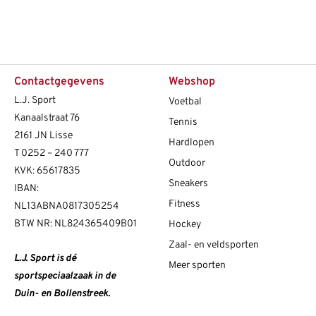
Contactgegevens
Webshop
L.J. Sport
Voetbal
Kanaalstraat 76
Tennis
2161 JN Lisse
Hardlopen
T
0252 – 240 777
Outdoor
KVK: 65617835
Sneakers
IBAN:
Fitness
NL13ABNA0817305254
BTW NR: NL824365409B01
Hockey
Zaal- en veldsporten
L.J. Sport is dé
Meer sporten
sportspeciaalzaak in de
Duin- en Bollenstreek.