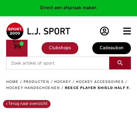
Direct een afspraak maken
0
Clubshops
Cadeaubon
HOME
/
PRODUCTEN
/
HOCKEY
/
HOCKEY ACCESSOIRES
/
HOCKEY HANDSCHOENEN
/
REECE PLAYER SHIELD HALF F.