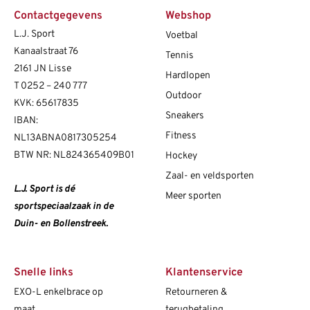
Contactgegevens
Webshop
L.J. Sport
Voetbal
Kanaalstraat 76
Tennis
2161 JN Lisse
Hardlopen
T
0252 – 240 777
Outdoor
KVK: 65617835
Sneakers
IBAN:
Fitness
NL13ABNA0817305254
BTW NR: NL824365409B01
Hockey
Zaal- en veldsporten
L.J. Sport is dé
Meer sporten
sportspeciaalzaak in de
Duin- en Bollenstreek.
Snelle links
Klantenservice
EXO-L enkelbrace op
Retourneren &
maat
terugbetaling