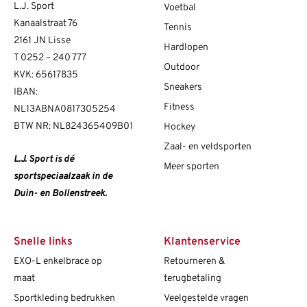
L.J. Sport
Voetbal
Kanaalstraat 76
Tennis
2161 JN Lisse
Hardlopen
T
0252 – 240 777
Outdoor
KVK: 65617835
Sneakers
IBAN:
Fitness
NL13ABNA0817305254
BTW NR: NL824365409B01
Hockey
Zaal- en veldsporten
L.J. Sport is dé
Meer sporten
sportspeciaalzaak in de
Duin- en Bollenstreek.
Snelle links
Klantenservice
EXO-L enkelbrace op
Retourneren &
maat
terugbetaling
Sportkleding bedrukken
Veelgestelde vragen