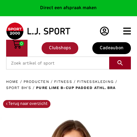
Direct een afspraak maken
0
Clubshops
Cadeaubon
HOME
/
PRODUCTEN
/
FITNESS
/
FITNESSKLEDING
/
SPORT BH'S
/
PURE LIME B-CUP PADDED ATHL. BRA