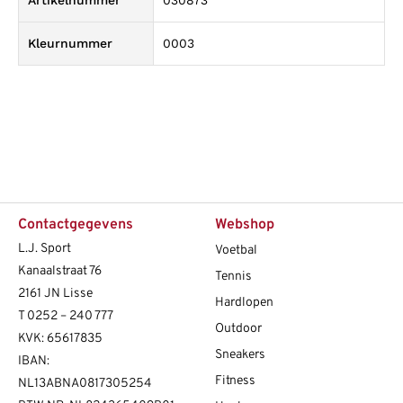
Kleurnummer
0003
Contactgegevens
Webshop
L.J. Sport
Voetbal
Kanaalstraat 76
Tennis
2161 JN Lisse
Hardlopen
T
0252 – 240 777
Outdoor
KVK: 65617835
Sneakers
IBAN:
Fitness
NL13ABNA0817305254