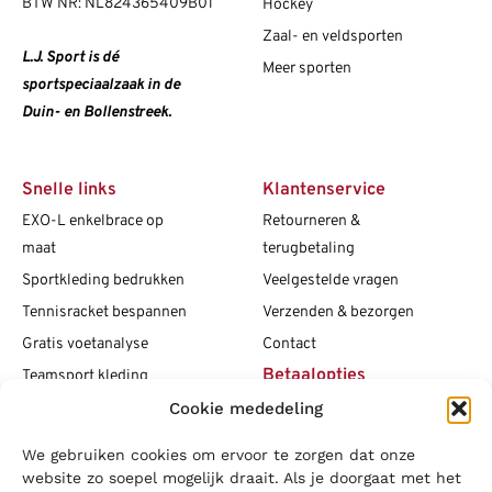
BTW NR: NL824365409B01
Hockey
Zaal- en veldsporten
L.J. Sport is dé
Meer sporten
sportspeciaalzaak in de
Duin- en Bollenstreek.
Snelle links
Klantenservice
EXO-L enkelbrace op
Retourneren &
maat
terugbetaling
Sportkleding bedrukken
Veelgestelde vragen
Tennisracket bespannen
Verzenden & bezorgen
Gratis voetanalyse
Contact
Betaalopties
Teamsport kleding
Cookie mededeling
Maattabellen
Clubshops
We gebruiken cookies om ervoor te zorgen dat onze
Social media
Vacatures
website zo soepel mogelijk draait. Als je doorgaat met het