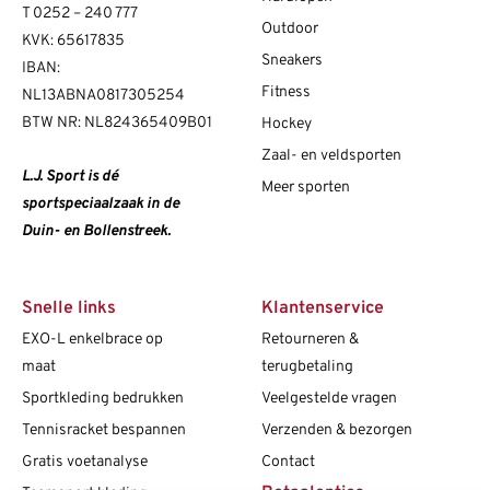
T
0252 – 240 777
Outdoor
KVK: 65617835
Sneakers
IBAN:
Fitness
NL13ABNA0817305254
BTW NR: NL824365409B01
Hockey
Zaal- en veldsporten
L.J. Sport is dé
Meer sporten
sportspeciaalzaak in de
Duin- en Bollenstreek.
Snelle links
Klantenservice
EXO-L enkelbrace op
Retourneren &
maat
terugbetaling
Sportkleding bedrukken
Veelgestelde vragen
Tennisracket bespannen
Verzenden & bezorgen
Gratis voetanalyse
Contact