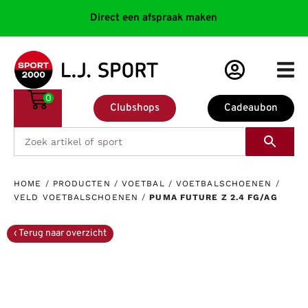
Direct een afspraak maken
0
Clubshops
Cadeaubon
HOME
/
PRODUCTEN
/
VOETBAL
/
VOETBALSCHOENEN
/
VELD VOETBALSCHOENEN
/
PUMA FUTURE Z 2.4 FG/AG