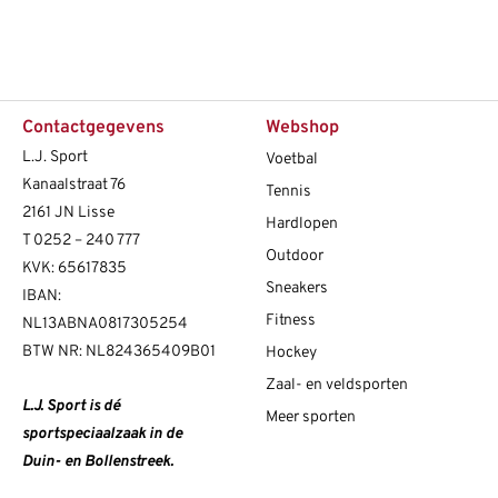
Contactgegevens
Webshop
L.J. Sport
Voetbal
Kanaalstraat 76
Tennis
2161 JN Lisse
Hardlopen
T
0252 – 240 777
Outdoor
KVK: 65617835
Sneakers
IBAN:
Fitness
NL13ABNA0817305254
BTW NR: NL824365409B01
Hockey
Zaal- en veldsporten
L.J. Sport is dé
Meer sporten
sportspeciaalzaak in de
Duin- en Bollenstreek.