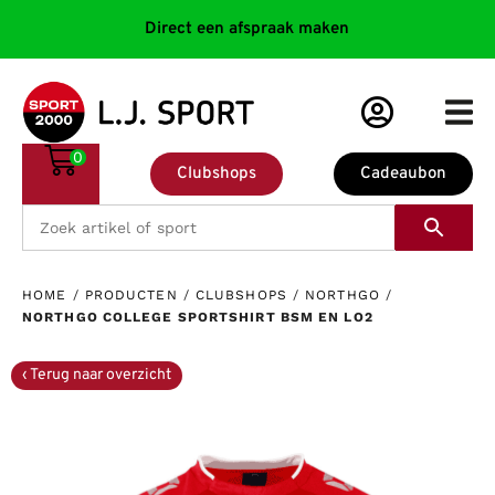
Direct een afspraak maken
0
Clubshops
Cadeaubon
HOME
/
PRODUCTEN
/
CLUBSHOPS
/
NORTHGO
/
NORTHGO COLLEGE SPORTSHIRT BSM EN LO2