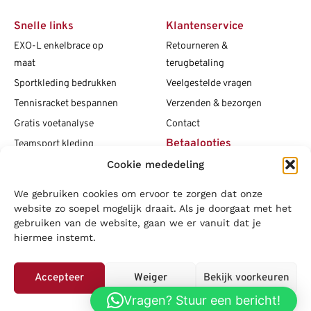
Snelle links
Klantenservice
EXO-L enkelbrace op
Retourneren &
maat
terugbetaling
Sportkleding bedrukken
Veelgestelde vragen
Tennisracket bespannen
Verzenden & bezorgen
Gratis voetanalyse
Contact
Betaalopties
Teamsport kleding
Cookie mededeling
Maattabellen
Clubshops
We gebruiken cookies om ervoor te zorgen dat onze
Social media
Vacatures
website zo soepel mogelijk draait. Als je doorgaat met het
gebruiken van de website, gaan we er vanuit dat je
Blogs
hiermee instemt.
Copyright L.J. Sport
|
Privacybeleid
|
Disclaimer
|
Algemene
voorwaarden
Accepteer
Weiger
Bekijk voorkeuren
LOWA
|
Adidas
|
Mizuno
|
Nike
|
Speedo
|
Asics
|
Babolat
|
Falke
|
Vragen? Stuur een bericht!
Privacybeleid
Superfeet