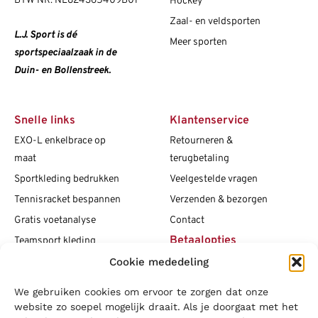
BTW NR: NL824365409B01
Hockey
Zaal- en veldsporten
L.J. Sport is dé
Meer sporten
sportspeciaalzaak in de
Duin- en Bollenstreek.
Snelle links
Klantenservice
EXO-L enkelbrace op
Retourneren &
maat
terugbetaling
Sportkleding bedrukken
Veelgestelde vragen
Tennisracket bespannen
Verzenden & bezorgen
Gratis voetanalyse
Contact
Betaalopties
Teamsport kleding
Cookie mededeling
Maattabellen
Clubshops
We gebruiken cookies om ervoor te zorgen dat onze
Social media
Vacatures
website zo soepel mogelijk draait. Als je doorgaat met het