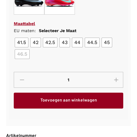
Maattabel
EU maten:
Selecteer Je Maat
41.5
42
42.5
43
44
44.5
45
46.5
Toevoegen aan winkelwagen
Artikelnummer