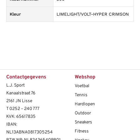
Kleur
LIMELIGHT/VOLT-HYPER CRIMSON
Contactgegevens
Webshop
L.J. Sport
Voetbal
Kanaalstraat 76
Tennis
2161 JN Lisse
Hardlopen
T
0252 – 240 777
Outdoor
KVK: 65617835
Sneakers
IBAN:
Fitness
NL13ABNA0817305254