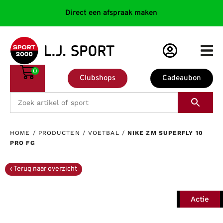
Direct een afspraak maken
0
Clubshops
Cadeaubon
HOME
/
PRODUCTEN
/
VOETBAL
/
NIKE ZM SUPERFLY 10
PRO FG
Actie