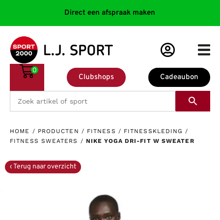
Direct een afspraak maken
0
Clubshops
Cadeaubon
HOME
/
PRODUCTEN
/
FITNESS
/
FITNESSKLEDING
/
FITNESS SWEATERS
/
NIKE YOGA DRI-FIT W SWEATER