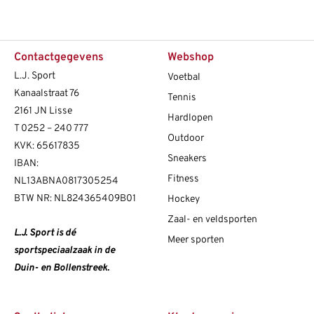
Contactgegevens
Webshop
L.J. Sport
Voetbal
Kanaalstraat 76
Tennis
2161 JN Lisse
Hardlopen
T
0252 – 240 777
Outdoor
KVK: 65617835
Sneakers
IBAN:
Fitness
NL13ABNA0817305254
BTW NR: NL824365409B01
Hockey
Zaal- en veldsporten
L.J. Sport is dé
Meer sporten
sportspeciaalzaak in de
Duin- en Bollenstreek.