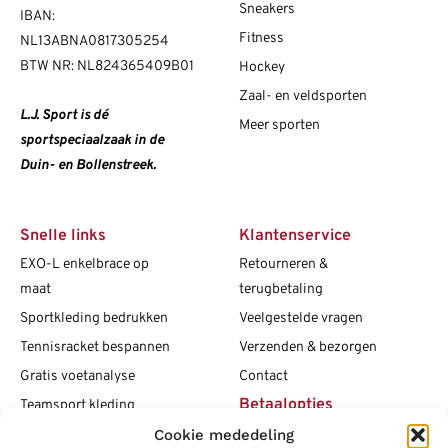
Sneakers
IBAN:
Fitness
NL13ABNA0817305254
BTW NR: NL824365409B01
Hockey
Zaal- en veldsporten
L.J. Sport is dé
Meer sporten
sportspeciaalzaak in de
Duin- en Bollenstreek.
Snelle links
Klantenservice
EXO-L enkelbrace op
Retourneren &
maat
terugbetaling
Sportkleding bedrukken
Veelgestelde vragen
Tennisracket bespannen
Verzenden & bezorgen
Gratis voetanalyse
Contact
Betaalopties
Teamsport kleding
Cookie mededeling
Maattabellen