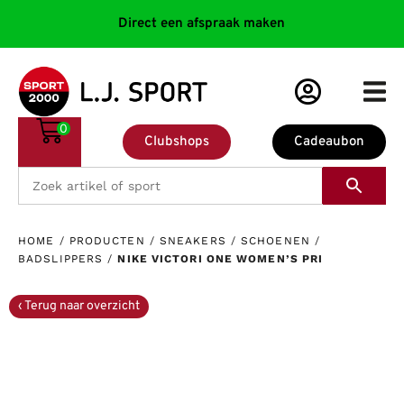
Direct een afspraak maken
0
Clubshops
Cadeaubon
HOME
/
PRODUCTEN
/
SNEAKERS
/
SCHOENEN
/
BADSLIPPERS
/
NIKE VICTORI ONE WOMEN’S PRI