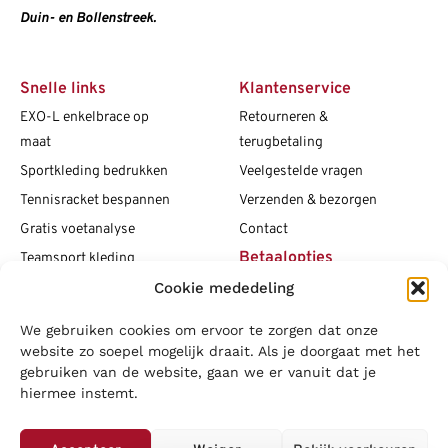
Duin- en Bollenstreek.
Snelle links
Klantenservice
EXO-L enkelbrace op
Retourneren &
maat
terugbetaling
Sportkleding bedrukken
Veelgestelde vragen
Tennisracket bespannen
Verzenden & bezorgen
Gratis voetanalyse
Contact
Betaalopties
Teamsport kleding
Maattabellen
Cookie mededeling
Clubshops
We gebruiken cookies om ervoor te zorgen dat onze
Social media
Vacatures
website zo soepel mogelijk draait. Als je doorgaat met het
gebruiken van de website, gaan we er vanuit dat je
Blogs
hiermee instemt.
Copyright L.J. Sport
|
Privacybeleid
|
Disclaimer
|
Algemene
voorwaarden