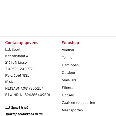
Contactgegevens
Webshop
L.J. Sport
Voetbal
Kanaalstraat 76
Tennis
2161 JN Lisse
Hardlopen
T
0252 – 240 777
Outdoor
KVK: 65617835
Sneakers
IBAN:
Fitness
NL13ABNA0817305254
BTW NR: NL824365409B01
Hockey
Zaal- en veldsporten
L.J. Sport is dé
Meer sporten
sportspeciaalzaak in de