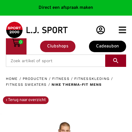
Direct een afspraak maken
0
Clubshops
Cadeaubon
HOME
/
PRODUCTEN
/
FITNESS
/
FITNESSKLEDING
/
FITNESS SWEATERS
/
NIKE THERMA-FIT MENS