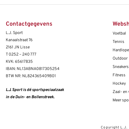
Contactgegevens
Webs
L.J. Sport
Voetbal
Kanaalstraat 76
Tennis
2161 JN Lisse
Hardlop
T
0252 – 240 777
Outdoor
KVK: 65617835
Sneakers
IBAN: NL13ABNA0817305254
Fitness
BTW NR: NL824365409B01
Hockey
L.J. Sport is dé sportspeciaalzaak
Zaal- en
in de Duin- en Bollenstreek.
Meer spo
Copyright L.J.