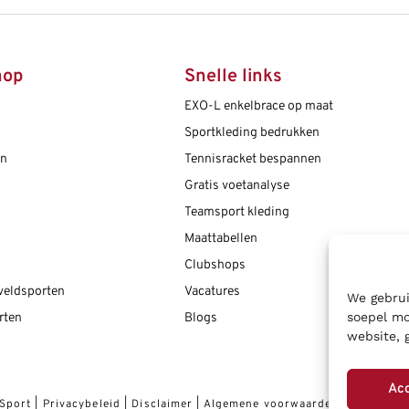
hop
Snelle links
EXO-L enkelbrace op maat
Sportkleding bedrukken
en
Tennisracket bespannen
Gratis voetanalyse
Teamsport kleding
Maattabellen
Clubshops
 veldsporten
Vacatures
We gebrui
soepel mo
rten
Blogs
website, 
Ac
 Sport
|
Privacybeleid
|
Disclaimer
|
Algemene voorwaarden