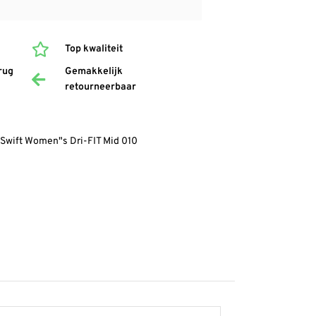
Top kwaliteit
rug
Gemakkelijk
retourneerbaar
 Swift Women"s Dri-FIT Mid 010