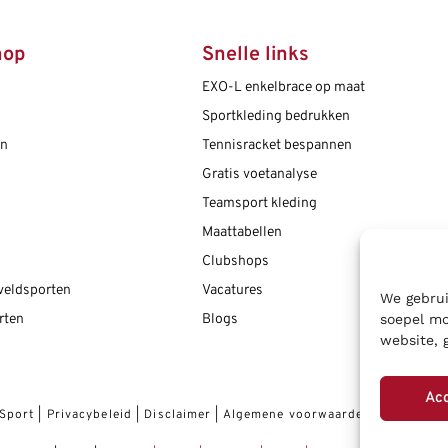
hop
Snelle links
EXO-L enkelbrace op maat
Sportkleding bedrukken
en
Tennisracket bespannen
Gratis voetanalyse
Teamsport kleding
Maattabellen
Clubshops
 veldsporten
Vacatures
We gebrui
soepel mo
rten
Blogs
website, 
Ac
 Sport
|
Privacybeleid
|
Disclaimer
|
Algemene voorwaarden